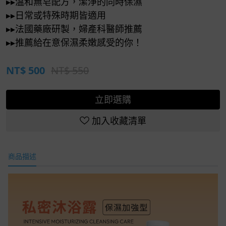
▸▸溫和無皂配方，潔淨的同時保濕
▸▸日常或特殊時期皆適用
▸▸法國藥廠研製，婦產科醫師推薦
▸▸推薦給在意保濕柔嫩感受的你！
NT$
500
NT$ 550
立即選購
加入收藏清單
商品描述