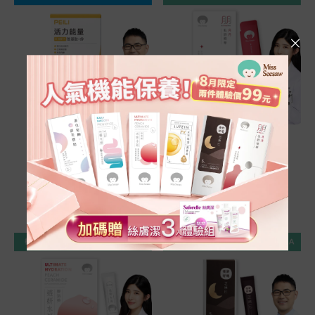
立即選購
立即選購
活力能量胺基酸+鋅
月月私語精華飲 14
膠囊 60粒/盒
入/盒
NT$ 1200
NT$ 1000
NT$
1050
NT$
890