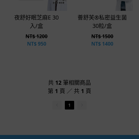
立即選購
立即選購
夜舒好眠芝麻E 30
薈舒芙®私密益生菌
入/盒
30粒/盒
NT$ 1200
NT$ 1500
NT$
950
NT$
1400
共
12
筆相關商品
第
1
頁 ／ 共
1
頁
1