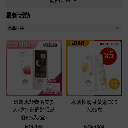
商品分類
最新活動
立即選購
立即選購
透妍水凝賽洛美(5
水活極潤葉黃素EX 5
入/盒)+夜舒好眠芝
入X5盒
麻E(5入/盒)
NT$ 749
NT$ 1500