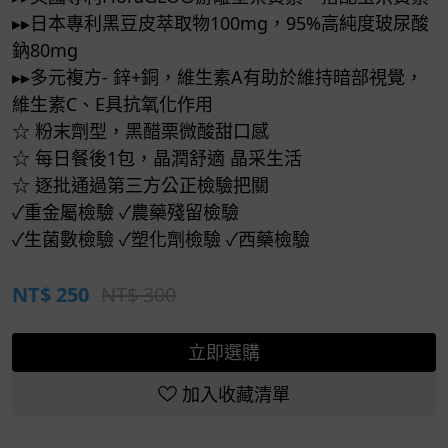
▸▸日本專利黑豆皮萃取物100mg，95%高純度玻尿酸
鈉80mg
▸▸多元複方- 鋅+銅，維生素A有助於維持暗部視覺，
維生素C、E具抗氧化作用
☆ 粉末劑型，黑醋栗微酸甜口感
☆ 每日餐後1包，晶潤舒適 晶采生活
☆ 逐批通過第三方公正檢驗把關
✓重金屬檢驗 ✓農藥殘留檢驗
✓生菌數檢驗 ✓塑化劑檢驗 ✓西藥檢驗
NT$
250
NT$ 300
立即選購
加入收藏清單