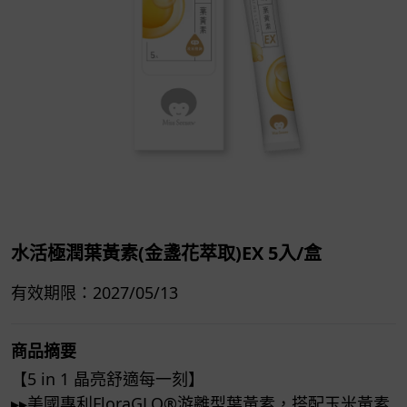
水活極潤葉黃素(金盞花萃取)EX 5入/盒
有效期限：2027/05/13
商品摘要
【5 in 1 晶亮舒適每一刻】
▸▸美國專利FloraGLO®​游離型葉黃素，搭配玉米黃素