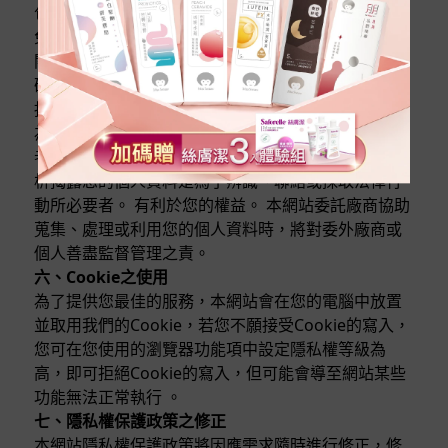
包括不限於： 經由您書面同意。 法律明文規定。 為
免除您生命、身體、自由或財產上之危險。 與公務機
關或學術研究機構合作，基於公共利益為統計或學術
研究而有必要，且資料經過提供者處理或蒐集著依其
揭露方式無從識別特定之當事人。 當您在網站的行
為，違反服務條款或可能損害或妨礙網站與其他使用
者權益或導致任何人遭受損害時，經網站管理單位研
析揭露您的個人資料是為了辨識、聯絡或採取法律行
動所必要者。 有利於您的權益。 本網站委託廠商協助
蒐集、處理或利用您的個人資料時，將對委外廠商或
個人善盡監督管理之責。
六、Cookie之使用
為了提供您最佳的服務，本網站會在您的電腦中放置
並取用我們的Cookie，若您不願接受Cookie的寫入，
您可在您使用的瀏覽器功能項中設定隱私權等級為
高，即可拒絕Cookie的寫入，但可能會導至網站某些
功能無法正常執行 。
七、隱私權保護政策之修正
本網站隱私權保護政策將因應需求隨時進行修正，修