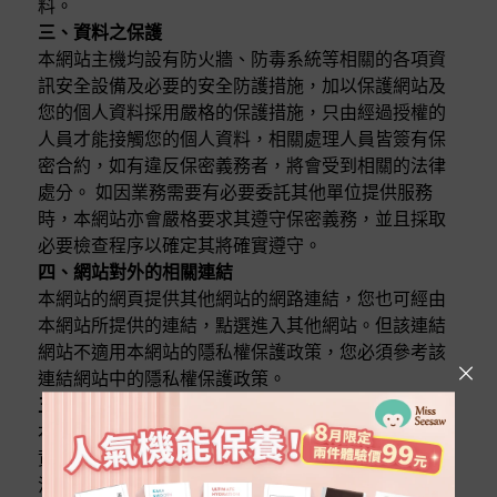
料。
三、資料之保護
本網站主機均設有防火牆、防毒系統等相關的各項資
訊安全設備及必要的安全防護措施，加以保護網站及
您的個人資料採用嚴格的保護措施，只由經過授權的
人員才能接觸您的個人資料，相關處理人員皆簽有保
密合約，如有違反保密義務者，將會受到相關的法律
處分。 如因業務需要有必要委託其他單位提供服務
時，本網站亦會嚴格要求其遵守保密義務，並且採取
必要檢查程序以確定其將確實遵守。
四、網站對外的相關連結
本網站的網頁提供其他網站的網路連結，您也可經由
本網站所提供的連結，點選進入其他網站。但該連結
網站不適用本網站的隱私權保護政策，您必須參考該
連結網站中的隱私權保護政策。
五、與第三人共用個人資料之政策
本網站絕不會提供、交換、出租或出售任何您的個人
資料給其他個人、團體、私人企業或公務機關，但有
法律依據或合約義務者，不在此限。 前項但書之情形