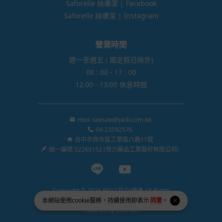
Saforelle 絲膚潔 | Facebook
Saforelle 絲膚潔 | Instagram
營業時間
週一至週五 ( 國定假日除外)
08 : 00 - 17 : 00
12:00 - 13:00 休息時間
miss-seesaw@peili.com.tw
04-23592576
台中市西屯區工業區六路11號
統一編號 52260152 (培力藥品工業股份有限公司)
Line page
Youtube page
Copyright © 2026 PEILI 培力i健康 All Rights
本網站使用
cookie
服務，持續使用即表示
Reserved.
同意
。
Powered by
BVSHOP
.