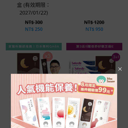
盒 (有效期限：
2027/01/22)
NT$ 300
NT$ 1200
NT$
250
NT$
950
立即選購
立即選購
夜舒好眠芝麻E (30
芝麻開門許願組 |
入/盒)X3盒
薈舒芙®私密益生菌
X3盒