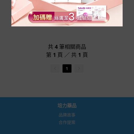
NT$ 3600
NT$ 5700
NT$
2640
NT$
4200
共
4
筆相關商品
第
1
頁 ／ 共
1
頁
1
培力藥品
品牌故事
合作提案