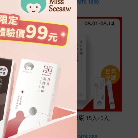
NT$ 1200
NT$
1050
立即選購
5盒
蛋白聚醣提芙膠原 15入+5入
NT$ 1900
NT$
888