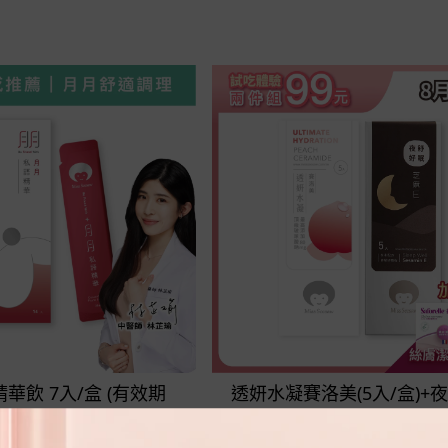
立即選購
立即選購
華飲 7入/盒 (有效期
透妍水凝賽洛美(5入/盒)+
2027/01/15)
芝麻E(5入/盒)