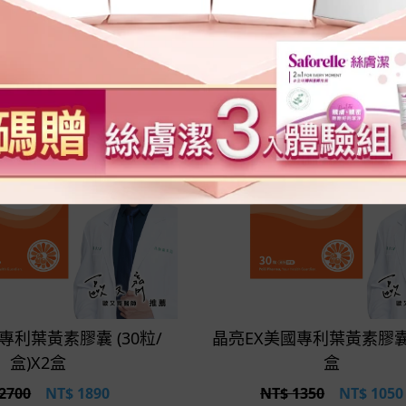
立即選購
立即選購
專利葉黃素膠囊 (30粒/
晶亮EX美國專利葉黃素膠囊
盒)X2盒
盒
2700
NT$
1890
NT$ 1350
NT$
1050