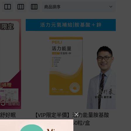
立即選購
夜舒好眠
【VIP限定半價】活力能量胺基酸
+鋅膠囊 60粒/盒