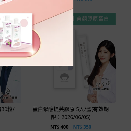
立即選購
30粒/
蛋白聚醣提芙膠原 5入/盒(有效期
限：2026/06/05)
NT$ 400
NT$
350