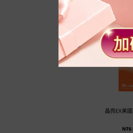
妹妹會舒服 | 薈舒芙®私密
益生菌
晶亮EX美國
NT$ 