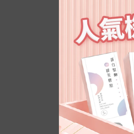
NT$
全面修護
胺基酸 ⧸ 鋅
-
解放數羊日 | 夜舒好
-
B5修護
眠芝麻E
-
3C族無畏懼 | 水活極
薈舒芙®私密益生菌
潤葉黃素EX
-
排便好順暢 | 悠暢有
酵益生菌
-
水潤高顏質 | 透妍水
凝賽洛美
-
自信向上美 | 蛋白聚
醣提芙膠原
-
超高吸收力 | C1000
【VIP限
透明質酸鈉BB發泡錠
葉黃
NT$ 