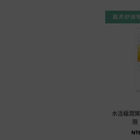
水活極潤葉黃
限：
NT$