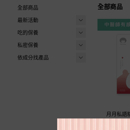
全部商品
全部商品
最新活動
父親節限定 | 指定商品$88
吃的保養
8
PEILI 培力 | 專業進階保養
私密保養
薈舒芙現折$200 | 搭配PEI
-
體力續航 | 活力能量
沐浴清潔
依成分找產品
LI培力系列
胺基酸+鋅
-
溫和潔淨
游離型葉黃素
Miss Seesaw系列 | 兩件組
-
舒潤配方 | 晶亮EX美
-
保濕加強
體驗價99元
維生素C ⧸ 鐵
國專利葉黃素膠囊
-
長效清新
8月限定 | 買1送1
益生菌 ⧸ 酵素
Miss Seesaw 蹺蹺板小姐 |
-
沐浴泡泡
晶亮EX | 購買即贈水活極
機能粉劑保養
膠原蛋白 ⧸ 賽洛美
潤葉黃素
月月私語精
-
搞定大姨媽 | 月月私
-
女孩專用
GABA ⧸ 芝麻E
限：
語精華飲