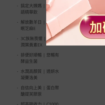
潤葉黃素
活力能量胺
-
搞定大姨媽 | 月月私
語精華飲
NT$ 
-
解放數羊日 | 夜舒好
眠芝麻E
-
3C族無畏懼 | 水活極
潤葉黃素EX
-
排便好順暢 | 悠暢有
酵益生菌
-
水潤高顏質 | 透妍水
凝賽洛美
-
自信向上美 | 蛋白聚
醣提芙膠原
-
超高吸收力 | C1000