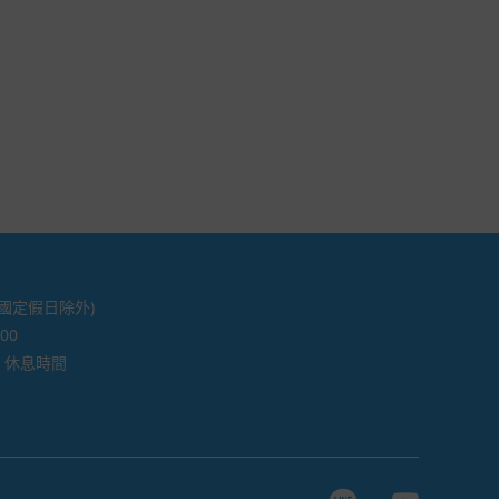
 國定假日除外)
 00
:00 休息時間
Line page
Youtube