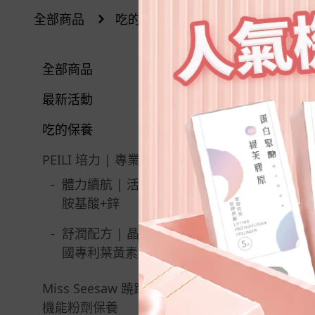
全部商品
吃的保養
PEILI 培力 | 專業
體力續航 |
全部商品
最新活動
父親節限定 | 指定商品$88
吃的保養
8
PEILI 培力 | 專業進階保養
薈舒芙現折$200 | 搭配PEI
-
體力續航 | 活力能量
LI培力系列
胺基酸+鋅
Miss Seesaw系列 | 兩件組
-
舒潤配方 | 晶亮EX美
體驗價99元
國專利葉黃素膠囊
8月限定 | 買1送1
Miss Seesaw 蹺蹺板小姐 |
晶亮EX | 購買即贈水活極
機能粉劑保養