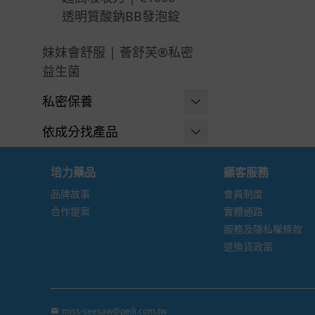
透明質酸鈉BB發泡錠
妹妹會舒服 | 薈舒芙®私密
益生菌
私密保養
沐浴清潔
依成分找產品
-
溫和潔淨
游離型葉黃素
培力藥品
顧客服務
-
保濕加強
維生素C ⧸ 鐵
品牌故事
會員制度
合作提案
實體通路
-
長效清新
益生菌 ⧸ 酵素
服務及隱私權條款
-
沐浴泡泡
退換貨政策
膠原蛋白 ⧸ 賽洛美
-
女孩專用
GABA ⧸ 芝麻E
全面修護
胺基酸 ⧸ 鋅
miss-seesaw@peili.com.tw