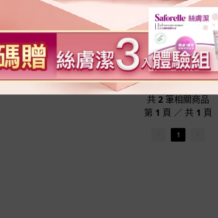
基酸+鋅膠囊 60粒/盒
活力能量胺基酸+鋅膠囊 (6
盒)X2盒
1200
NT$
1050
NT$ 2400
NT$
1920
共
2
筆相關商品
第
1
頁 ／ 共
1
頁
1