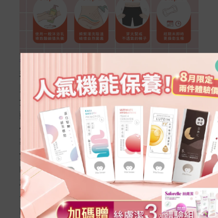
每日私密處清潔保養建議
私密處清潔保養不僅是衛生習慣，更是自我
照顧的一部分。
清洗頻率
：每天清洗
1次
即可；生理期或運
動流汗後，可視情況增加至 2 次。
保持乾爽
：洗澡後盡快擦乾，避免長時間穿
著濕內褲或處於悶熱環境。
飲食調整
：飲食清淡、減少糖分攝取，並多
喝水，有助於維持健康的生理環境。
專業諮詢
：若私密處出現明顯異味、搔癢或
分泌物顏色異常改變，請務必尋求婦產科醫
師的專業協助。