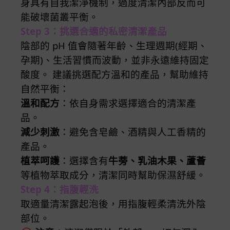
身具有自我潔淨機制，過度清潔內部反而可
能破壞菌叢平衡。
Step 3：挑選合適的私密清潔產品
陰部的 pH 值會隨著年齡、生理週期(經期、
孕期)、生活習慣而波動，並非永遠維持固定
酸度。 建議挑選配方溫和的產品，幫助維持
自然平衡：
溫和配方
：依自身需求選擇適合的清潔產
品。
減少刺激
：避免含皂鹼、酒精與人工香精的
產品。
植萃呵護
：選擇含有
牛蒡、乳油木果、蘆薈
等植物萃取成分，清潔同時幫助保濕舒緩。
Step 4：指腹輕洗
取適量清潔露起泡後，用指腹輕柔清洗外陰
部位。