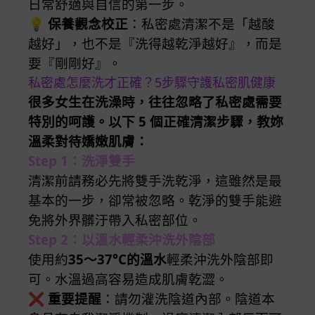
日常舒適與自信的第一步。
💡
保養觀念校正
：私密處清潔不是「越酸
越好」，也不是『洗得越乾淨越好』，而是
要『剛剛好』。
私密處怎麼洗才正確？5步驟守護私密肌健康
很多女生在洗澡時，往往忽略了私密處需要
特別的呵護。以下 5 個正確清潔步驟，教妳
溫柔對待嬌嫩肌膚：
Step 1：洗淨雙手
清潔前請務必先將雙手洗乾淨，這雖然是最
基本的一步，卻常被忽略。乾淨的雙手能避
免將外界髒汙帶入私密部位。
Step 2：以溫水輕柔沖洗外陰部
使用約
35～37°C的溫水
輕柔沖洗外陰部即
可。水溫過高容易造成肌膚乾澀。
❌
重要提醒
：請勿灌洗陰道內部。陰道本