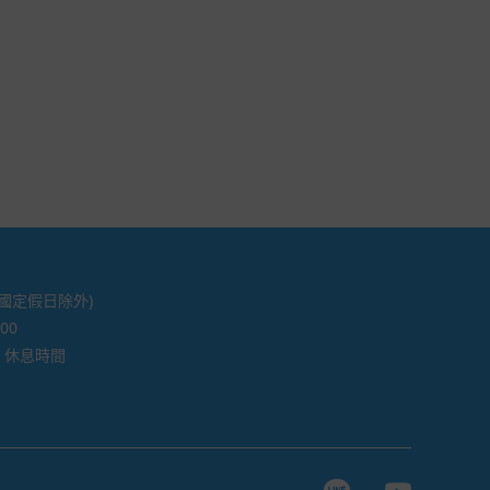
 國定假日除外)
 00
:00 休息時間
Line page
Youtube