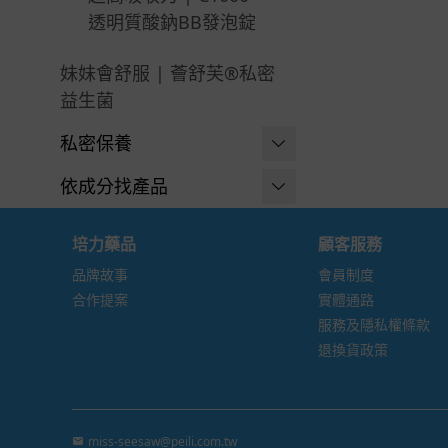
透明質酸鈉BB發泡錠
妹妹會舒服 | 薈舒芙®私密
益生菌
私密保養
沐浴清潔
依成分找產品
-
溫和潔淨
游離型葉黃素
培力藥品
顧客服務
-
保濕加強
維生素C ⧸ 鐵
品牌故事
會員制度
合作提案
實體通路
-
長效清新
益生菌 ⧸ 酵素
服務及隱私權條款
-
沐浴泡泡
退換貨政策
膠原蛋白 ⧸ 賽洛美
-
女孩專用
GABA ⧸ 芝麻E
全面修護
胺基酸 ⧸ 鋅
miss-seesaw@peili.com.tw