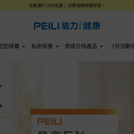
全館滿$1,000免運 | 消費滿額再贈好禮！
吃的保養
私密保養
依成分找產品
7月活動