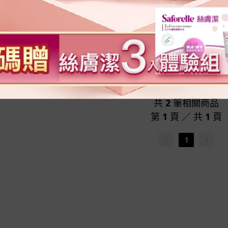
國專利葉黃素膠囊30粒/
晶亮EX美國專利葉黃素膠囊 (
盒
盒)X2盒
1350
NT$
1050
NT$ 2700
NT$
1890
共
2
筆相關商品
第
1
頁 ／ 共
1
頁
1