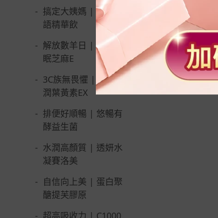
潤葉黃素
晶亮EX美
-
搞定大姨媽 | 月月私
語精華飲
NT$ 
-
解放數羊日 | 夜舒好
眠芝麻E
-
3C族無畏懼 | 水活極
潤葉黃素EX
-
排便好順暢 | 悠暢有
酵益生菌
-
水潤高顏質 | 透妍水
凝賽洛美
-
自信向上美 | 蛋白聚
醣提芙膠原
-
超高吸收力 | C1000