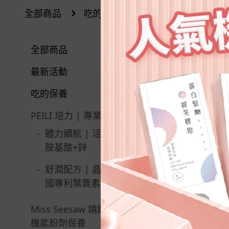
全部商品
吃的保養
PEILI 培力 | 專業
舒潤配方 |
全部商品
最新活動
父親節限定 | 指定商品$88
吃的保養
8
PEILI 培力 | 專業進階保養
薈舒芙現折$200 | 搭配PEI
-
體力續航 | 活力能量
LI培力系列
胺基酸+鋅
Miss Seesaw系列 | 兩件組
-
舒潤配方 | 晶亮EX美
體驗價99元
國專利葉黃素膠囊
8月限定 | 買1送1
Miss Seesaw 蹺蹺板小姐 |
晶亮EX | 購買即贈水活極
機能粉劑保養