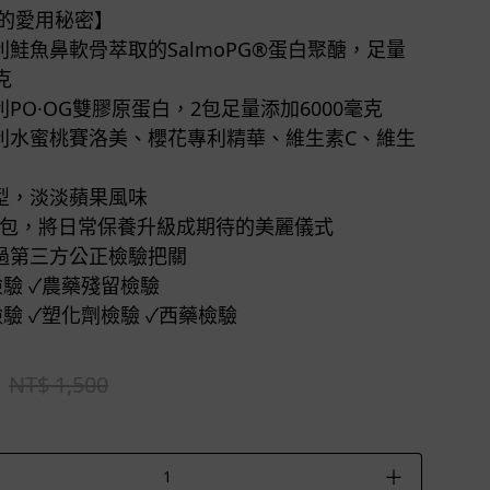
們的愛用秘密】
利鮭魚鼻軟骨萃取的SalmoPG®蛋白聚醣，足量
克
利PO·OG雙膠原蛋白，2包足量添加6000毫克
專利水蜜桃賽洛美、櫻花專利精華、維生素C、維生
型，淡淡蘋果風味
-2包，將日常保養升級成期待的美麗儀式
過第三方公正檢驗把關
檢驗 ✓農藥殘留檢驗
驗 ✓塑化劑檢驗 ✓西藥檢驗
NT$ 1,500
＋