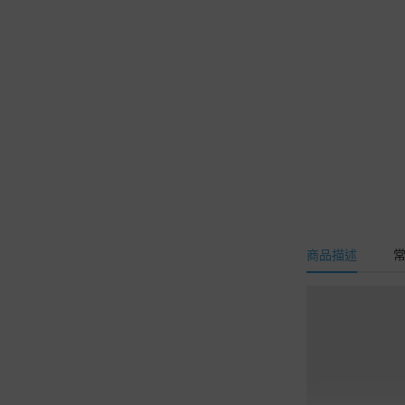
-
3C族無畏懼 | 水
活極潤葉黃素EX
-
排便好順暢 | 悠
暢有酵益生菌
-
水潤高顏質 | 透
妍水凝賽洛美
-
自信向上美 | 蛋
白聚醣提芙膠原
商品描述
-
超高吸收力 | C10
00透明質酸鈉BB
發泡錠
妹妹會舒服 | 薈舒芙®
私密益生菌