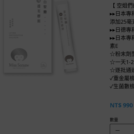
【 空姐
▸▸日本專
添加25毫
▸▸日德專
▸▸日本
素E
☆粉末劑
☆一天1
☆逐批通
✓重金屬
✓生菌數檢
NT$
990
數量
－