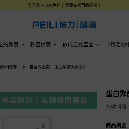
全館滿$1,000免運 | 消費滿額再贈好禮！
吃的保養
私密保養
依成分找產品
7月活動
機能粉劑保養
自信向上美 | 蛋白聚醣提芙膠原
蛋白聚
有效期限：2
商品摘要