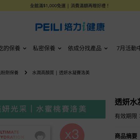
全館滿$1,000免運 | 消費滿額再贈好禮！
吃的保養
私密保養
依成分找產品
7月活動
機能粉劑保養
水潤高顏質 | 透妍水凝賽洛美
透妍水凝
有效期限：2
商品摘要