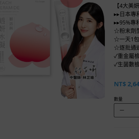
【4大美
▸▸日本
▸▸95%
☆粉末劑
☆一天1
☆逐批通
✓重金屬
✓生菌數
NT$
2,6
數量
－