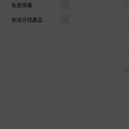
PEILI 培力 | 專業進階
私密保養
薈舒芙現折$200 | 搭配
保養
PEILI培力系列
沐浴清潔
依成分找產品
-
體力續航 | 活力
-
溫和潔淨
Miss Seesaw系列 | 兩
能量胺基酸+鋅
游離型葉黃素
件組體驗價99元
-
保濕加強
-
舒潤配方 | 晶亮E
維生素C ⧸ 鐵
8月限定 | 買1送1
X美國專利葉黃素
-
長效清新
膠囊
益生菌 ⧸ 酵素
晶亮EX | 購買即贈水活
-
沐浴泡泡
極潤葉黃素
膠原蛋白 ⧸ 賽洛美
Miss Seesaw 蹺蹺板小
-
女孩專用
姐 | 機能粉劑保養
GABA ⧸ 芝麻E
-
搞定大姨媽 | 月
全面修護
胺基酸 ⧸ 鋅
月私語精華飲
-
B5修護
-
解放數羊日 | 夜
薈舒芙®私密益生菌
舒好眠芝麻E