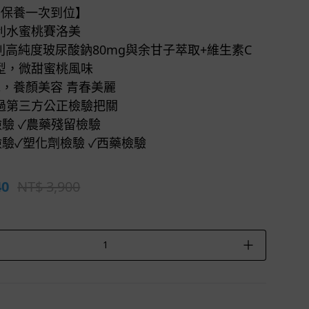
妍保養一次到位】
專利水蜜桃賽洛美
專利高純度玻尿酸鈉80mg與余甘子萃取+維生素C
型，微甜蜜桃風味
包，養顏美容 青春美麗
過第三方公正檢驗把關
檢驗 ✓農藥殘留檢驗
檢驗✓塑化劑檢驗 ✓西藥檢驗
40
NT$ 3,900
＋