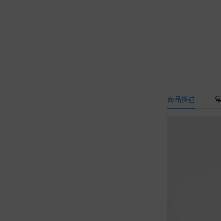
-
3C族無畏懼 | 水
活極潤葉黃素EX
-
排便好順暢 | 悠
暢有酵益生菌
-
水潤高顏質 | 透
妍水凝賽洛美
商品描述
-
自信向上美 | 蛋
白聚醣提芙膠原
-
超高吸收力 | C10
00透明質酸鈉BB
發泡錠
妹妹會舒服 | 薈舒芙®
私密益生菌