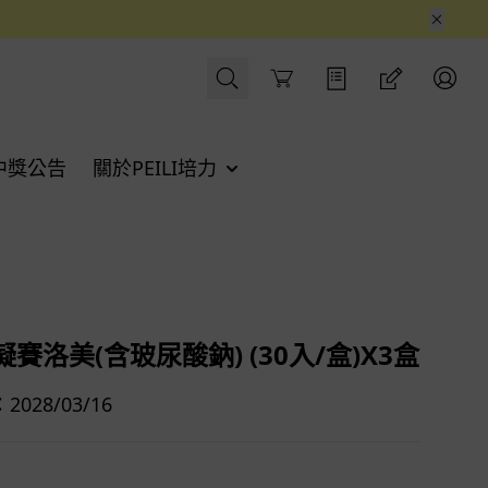
Cart
中獎公告
關於PEILI培力
賽洛美(含玻尿酸鈉) (30入/盒)X3盒
028/03/16