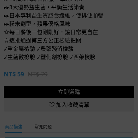
▸▸3大優勢益生菌，平衡生活節奏
▸▸日本專利益生質膳食纖維，使排便順暢
▸▸粉末劑型，蘋果優格風味
☆每日餐後一包剛剛好，讓日常更自在
☆逐批通過第三方公正檢驗把關
✓重金屬檢驗 ✓農藥殘留檢驗
✓生菌數檢驗 ✓塑化劑檢驗 ✓西藥檢驗
NT$
59
NT$ 79
立即選購
加入收藏清單
商品描述
常見問題