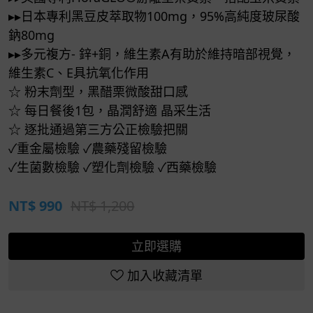
▸▸日本專利黑豆皮萃取物100mg，95%高純度玻尿酸
鈉80mg
▸▸多元複方- 鋅+銅，維生素A有助於維持暗部視覺，
維生素C、E具抗氧化作用
☆ 粉末劑型，黑醋栗微酸甜口感
☆ 每日餐後1包，晶潤舒適 晶采生活
☆ 逐批通過第三方公正檢驗把關
✓重金屬檢驗 ✓農藥殘留檢驗
✓生菌數檢驗 ✓塑化劑檢驗 ✓西藥檢驗
NT$
990
NT$ 1,200
立即選購
加入收藏清單