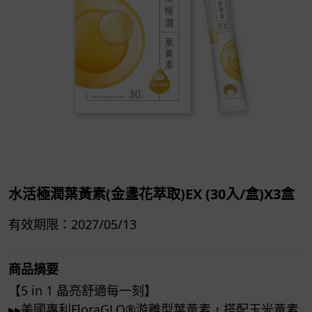
水活極潤葉黃素(金盞花萃取)EX (30入/盒)X3盒
有效期限：2027/05/13
商品摘要
【5 in 1 晶亮舒適每一刻】
▸▸美國專利FloraGLO®​游離型葉黃素，搭配玉米黃素