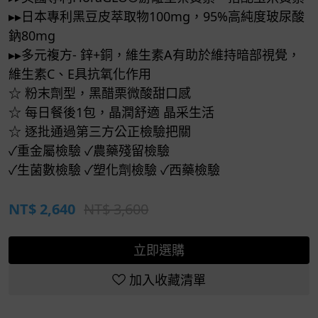
▸▸日本專利黑豆皮萃取物100mg，95%高純度玻尿酸
鈉80mg
▸▸多元複方- 鋅+銅，維生素A有助於維持暗部視覺，
維生素C、E具抗氧化作用
☆ 粉末劑型，黑醋栗微酸甜口感
☆ 每日餐後1包，晶潤舒適 晶采生活
☆ 逐批通過第三方公正檢驗把關
✓重金屬檢驗 ✓農藥殘留檢驗
✓生菌數檢驗 ✓塑化劑檢驗 ✓西藥檢驗
NT$
2,640
NT$ 3,600
立即選購
加入收藏清單