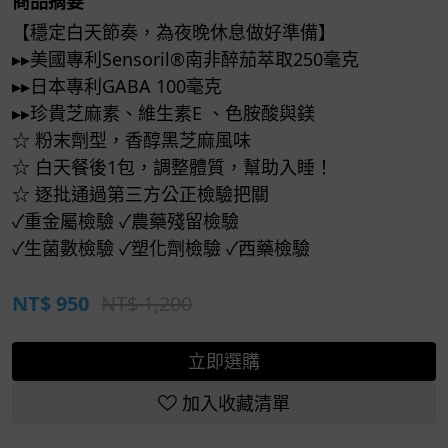
商品摘要
【穩定白天節奏，為夜晚休息做好準備】
▸▸美國專利Sensoril®南非醉茄萃取250毫克
▸▸日本專利GABA 100毫克
▸▸珍貴芝麻素、維生素E 、色胺酸與鎂
☆ 粉末劑型，香醇黑芝麻風味
☆ 白天餐後1包，調整體質，幫助入睡！
☆ 逐批通過第三方公正檢驗把關
✓重金屬檢驗 ✓農藥殘留檢驗
✓生菌數檢驗 ✓塑化劑檢驗 ✓西藥檢驗
NT$
950
NT$ 1,200
立即選購
加入收藏清單